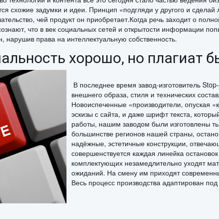
ются схожие задумки и идеи. Принцип «подгляди у другого и сдела
ательство, чей продукт он приобретает.Когда речь заходит о полно
сознают, что в век социальных сетей и открытости информации попы
н, нарушив права на интеллектуальную собственность.
альность хорошо, но плагиат б
В последнее время завод-изготовитель Stop-
внешнего образа, стиля и технических сост
Новоиспеченные «производители, опуская «к
эскизы с сайта, и даже шрифт текста, котор
работы, нашим заводом были изготовлены ты
большинстве регионов нашей страны, остан
надёжные, эстетичные конструкции, отвечаю
совершенствуется каждая линейка остановок
комплектующих незамедлительно уходят мат
ожиданий. На смену им приходят современн
Весь процесс производства адаптирован под