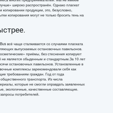
й лучше» широко распространён. Однако плагиат
м копировании продукции, это, безусловно,
тки копирования могут не только бросить тень на
ыстрее.
Bus всё чаще сталкивается со случаями плагиата
авляющих выпускаемых остановочных павильонов.
осметические» приёмы, без стеснения копируют
ый не является обыденным и стандартным.За 10 лет
сячи остановочных павильонов. Установленные в
овочные комплексы зарекомендовали себя как
щие требованиям граждан. Год от года
 общественного транспорта. Из числа
ериалы, которые не смогли оправдать заявленных
ые, экологичные, качественные составляющие.
 запросы потребителей.