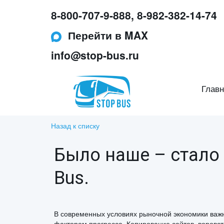
8-800-707-9-888
,
8-982-382-14-74
Перейти в MAX
info@stop-bus.ru
Главн
Назад к списку
Было наше – стало 
Bus.
В современных условиях рыночной экономики важн
фактором прогресса. Копирование сайтов, воровст