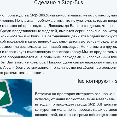
Сделано в Stop-Bus.
ю производства Stop-Bus.Узнаваемость наших металлоконструкций 
ению. Но главная проблема в том, что покупатели, которые вперв
и качество её производства. Доводим до Вашего сведения, что вс
. Среди представленных моделей, имеются серии павильонов, кот
ильоны «Мега» и «Эпик». На сегодняшний день эти модели пользу
соб надёжной и качественной доставки автопавильонов – отдельны
мовывоз или воспользоваться нашей помощью. Но и в том и в другом
м и гарантирует качественную транспортировку.Мы не предлагаем 
 деле оборачиваются ещё большими расходами, и испорченным впе
к бы Вам этого не хотелось. Никакая, даже самая надёжная упаков
 А если брать во внимание, что количество негабаритных элементо
же рассчитывать не стоит.
Нас копируют - 
Встречая на просторах интернета всё новые 
используют наши иллюстративные материалы,
выводу, что продукция завода Stop Bus действ
конкурентов желание копировать наши останов
основателей, но в то же время всё чаще заста