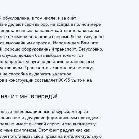
обусловлена, в том числе, и за счёт
ые делают свой выбор, не всегда в полной мере
е представленные на нашем сайте автопавильоны
орые не имели аналогов и впервые были выпущены
ются высочайшим спросом. Напоминаем Вам, что
й, хорошо оборудованный транспорт. Безусловно,
 случае, должен быть выбран только тот
«недорогие» услуги по доставке остановочных
чатлением. Транспортные компании не могут
ка не способна выдержать халатное
в в конструкции составляет 90-95 %, то и на
значит мы впереди!
и новые информационные ресурсы, которые
 описание и другую информацию, мы приходим к
ительно имеет высокий спрос, и это вызывает у
очные комплексы. Этот факт радует нас как
вляет отстаивать свои права на интеллектуальную