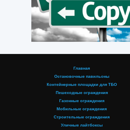
Главная
Остановочные павильоны
Контейнерные площадки для ТБО
Пешеходные ограждения
Газонные ограждения
Мобильные ограждения
Строительные ограждения
Уличные лайтбоксы