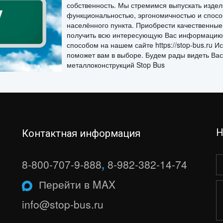
собственность. Мы стремимся выпускать издел
функциональностью, эргономичностью и спосо
населённого пункта. Приобрести качественны
получить всю интересующую Вас информацию
способом на нашем сайте https://stop-bus.ru 
поможет вам в выборе. Будем рады видеть Вас
металлоконструкций Stop Bus
Н
Контактная информация
8-800-707-9-888
,
8-982-382-14-74
Перейти в MAX
info@stop-bus.ru