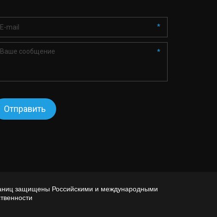
*
*
Отправить
траниц защищены Российскими и международными 
твенности 