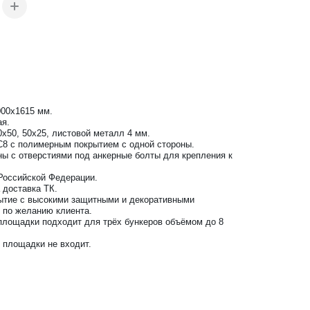
000х1615 мм.
ая.
0х50, 50х25, листовой металл 4 мм.
С8 с полимерным покрытием с одной стороны.
ны с отверстиями под анкерные болты для крепления к
 Российской Федерации.
 доставка ТК.
ытие с высокими защитными и декоративными
L по желанию клиента.
площадки подходит для трёх бункеров объёмом до 8
 площадки не входит.