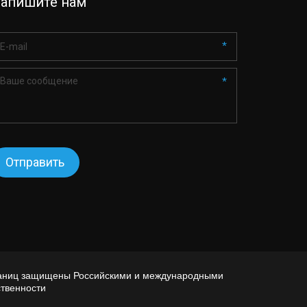
апишите нам
*
*
Отправить
траниц защищены Российскими и международными 
твенности 